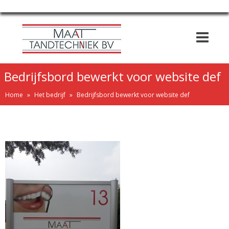
Voor gratis en persoonlijk advies: 0475 - 49 44 00
Bedrijfsbord bewerkt voor website def
Home
»
Het bedrijf
»
Bedrijfsbord bewerkt voor website def