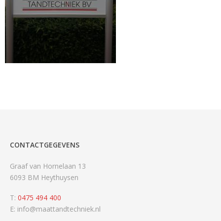
CONTACTGEGEVENS
Graaf van Hornelaan 13
6093 BM Heythuysen
T:
0475 494 400
E: info@maattandtechniek.nl